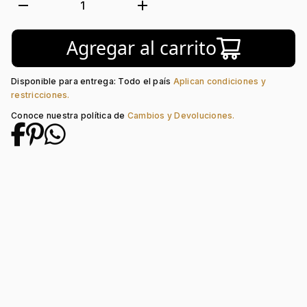
Forma:
Corazón
remove
add
1
Tipo de terminado:
Liso
Colección:
Ninguno
Agregar al carrito
Disponible para entrega: Todo el país
Aplican condiciones y
restricciones.
Conoce nuestra política de
Cambios y Devoluciones.