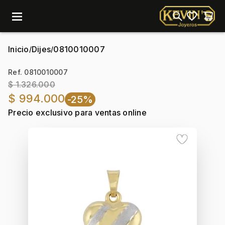
menu
Inicio
Dijes
0810010007
/
/
Ref. 0810010007
$ 1.326.000
$ 994.000
-25%
Precio exclusivo para ventas online