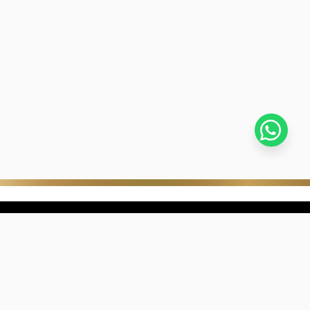
stra empresa
Negocios digitales
ra Historia
322-817-01-90
nibilidad
318-633-83-03
de con Kevin's
ntra una joyería