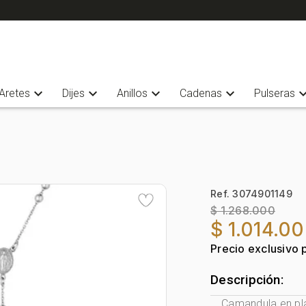
expand_more
expand_more
expand_more
expand_more
expand_
Aretes
Dijes
Anillos
Cadenas
Pulseras
Ref. 3074901149
$ 1.268.000
$ 1.014.0
Precio exclusivo 
Descripción:
Camandula en pla