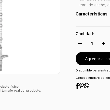
mm. de ancho, de
Características
Género:
Unisex
Tono Metal:
Pla
Cantidad:
Metal:
Plata Le
Tejido:
Camánd
remove
add
1
Subforma:
Ros
Longitud:
60
Tipo de termina
Agregar al ca
Tipo de Broche:
Disponible para entre
Conoce nuestra políti
oducto físico.
l tamaño real del producto.