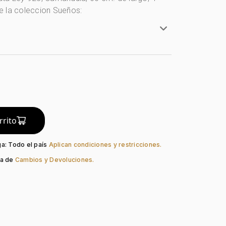
 la coleccion Sueños:
ta Ley 925
y 925
ula
_med_cruz
do:
Liso
rrito
Bola
ga: Todo el país
Aplican condiciones y restricciones.
ca de
Cambios y Devoluciones.