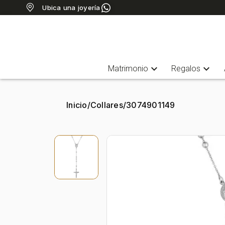
Ubica una joyería
expand_more
expand_more
Matrimonio
Regalos
Inicio
/
Collares
/
3074901149