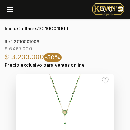
menu
Inicio
Collares
3010001006
/
/
Ref. 3010001006
$ 6.467.000
$ 3.233.000
-50%
Precio exclusivo para ventas online