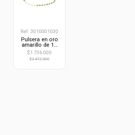
Ref. 3010001030
Pulsera en oro
amarillo de 18
Kilates, con
$1.736.000
cuarzos, 19 cm.
$3.472.000
de largo, 1 mm.
de ancho