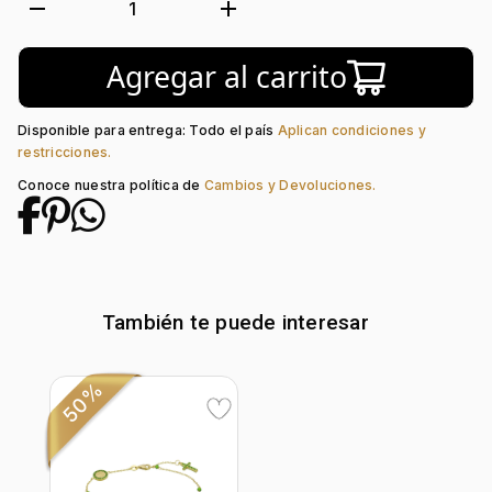
Tejido:
Camándula
remove
add
1
Subforma:
Ros_med_cruz
Longitud:
50
Agregar al carrito
Tipo de terminado:
Liso
Tipo de Broche:
Pico Loro
Piedra central:
Cuarzo
Disponible para entrega: Todo el país
Aplican condiciones y
restricciones.
Conoce nuestra política de
Cambios y Devoluciones.
También te puede interesar
50%