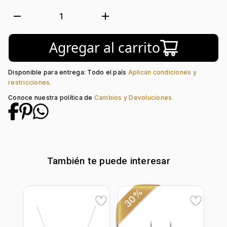
Metal:
Plata Ley 925
Tejido:
Hoja
remove
add
1
Longitud:
50
Tipo de terminado:
Liso
Agregar al carrito
Tipo de Broche:
Reasa
Piedra central:
Zircón Col
Piedra decoración:
Zircón
Disponible para entrega: Todo el país
Aplican condiciones y
restricciones.
Conoce nuestra política de
Cambios y Devoluciones.
También te puede interesar
30%