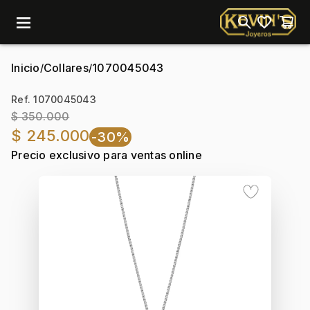
menu
Inicio
Collares
1070045043
/
/
Ref. 1070045043
$ 350.000
$ 245.000
-30%
Precio exclusivo para ventas online