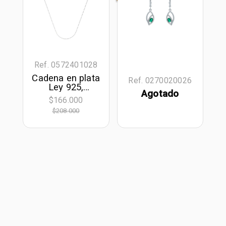
Ref. 0572401028
Cadena en plata
Ref. 0270020026
Ley 925,
Agotado
Veneciana, 50
$166.000
cm. de largo, 1
$208.000
mm. de ancho