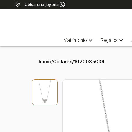
Ubica una joyería
expand_more
expand_more
Matrimonio
Regalos
Inicio
/
Collares
/
1070035036