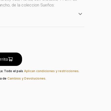
ancho, de la coleccion Sueños:
ta Ley 925
y 925
arita
do:
Liso
rrito
Pico Loro
Cristal
ga: Todo el país
Aplican condiciones y restricciones.
ca de
Cambios y Devoluciones.