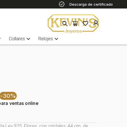
Descarga de certificado
more
expand_more
expand_more
Collares
Relojes
-30%
para ventas online
ata Ley 925, Flores, con cristales, 44 cm. de