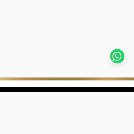
stra empresa
Negocios digitales
ra Historia
322-817-01-90
nibilidad
318-633-83-03
de con Kevin's
ntra una joyería