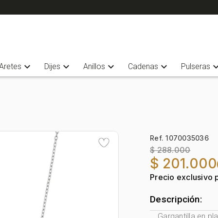
expand_more
expand_more
expand_more
expand_more
expand_
Aretes
Dijes
Anillos
Cadenas
Pulseras
Ref. 1070035036
$ 288.000
$ 201.000
Precio exclusivo 
Descripción:
Gargantilla en pl