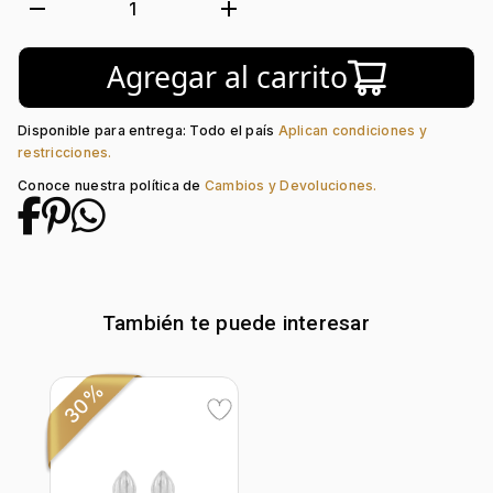
Tejido:
Diseño
remove
add
1
Longitud:
45
Tipo de terminado:
Liso
Agregar al carrito
Tipo de Broche:
Pico Loro
Disponible para entrega: Todo el país
Aplican condiciones y
restricciones.
Conoce nuestra política de
Cambios y Devoluciones.
También te puede interesar
30%