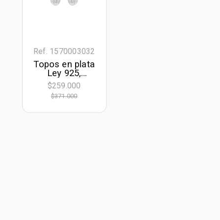
Ref. 1570003032
Topos en plata
Ley 925,
Lágrima, de la
$259.000
coleccion
$371.000
Sueños