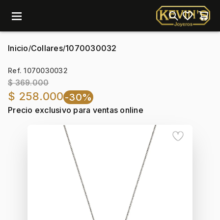
menu
Inicio
Collares
1070030032
/
/
Ref. 1070030032
$ 369.000
$ 258.000
-30%
Precio exclusivo para ventas online