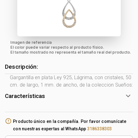
Imagen de referencia
El color puede variar respecto al producto físico.
El tamaño mostrado no representa el tamaño real del producto.
Descripción:
Gargantilla en plata Ley 925, Lágrima, con cristales, 50
cm. de largo, 1 mm. de ancho, de la coleccion Sueños:
Características
Género:
Mujer
Tono Metal:
2 Tonos Blanco - Rosa
error_outline
Producto único en la compañía. Por favor comunícate
Metal:
Plata Ley 925
con nuestras expertas al WhatsApp
3186338303
Tejido:
Lágrima
Longitud:
50