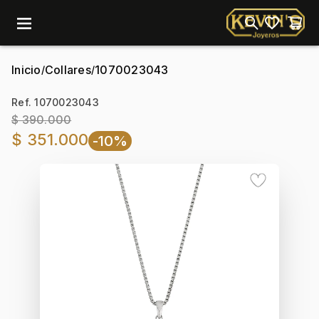
menu
Inicio
Collares
1070023043
/
/
Ref. 1070023043
$ 390.000
$ 351.000
-10%