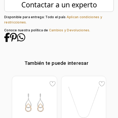
Contactar a un experto
Tipo de terminado:
Liso
Tipo de Broche:
Reasa
Piedra central:
Cristal
Disponible para entrega: Todo el país
Aplican condiciones y
restricciones.
Conoce nuestra política de
Cambios y Devoluciones.
También te puede interesar