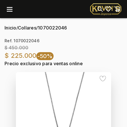
menu
Inicio
Collares
1070022046
/
/
Ref. 1070022046
$ 450.000
$ 225.000
-50%
Precio exclusivo para ventas online