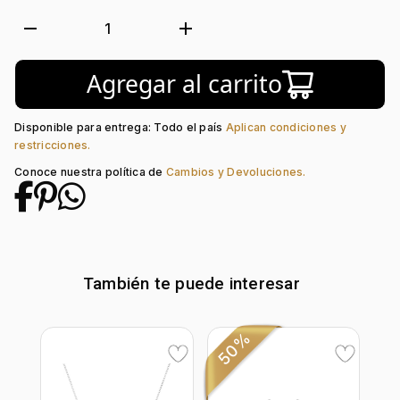
Metal:
Plata Ley 925
Tejido:
Uñas+Decoración
remove
add
1
Longitud:
50
Tipo de terminado:
Rodinado
Agregar al carrito
Tipo de Broche:
Reasa
Piedra central:
Cristal
Piedra decoración:
Cristal
Disponible para entrega: Todo el país
Aplican condiciones y
restricciones.
Conoce nuestra política de
Cambios y Devoluciones.
También te puede interesar
50%