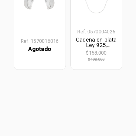
Ref. 0570004026
Cadena en plata
Ref. 1570016016
Ley 925,
Agotado
Veneciana, 50
$158.000
cm. de largo, 1
$198.000
mm. de ancho