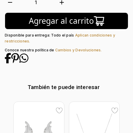
Tejido:
Hoja
remove
add
1
Longitud:
50
Tipo de terminado:
Rodinado
Agregar al carrito
Tipo de Broche:
Reasa
Piedra central:
Zircón
Disponible para entrega: Todo el país
Aplican condiciones y
restricciones.
Conoce nuestra política de
Cambios y Devoluciones.
También te puede interesar