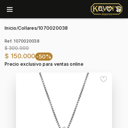
menu
Inicio
Collares
1070020038
/
/
Ref. 1070020038
$ 300.000
$ 150.000
-50%
Precio exclusivo para ventas online