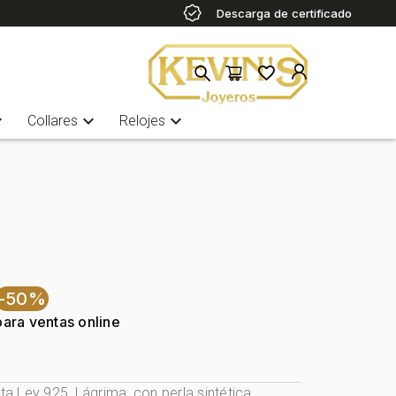
Descarga de certificado
more
expand_more
expand_more
Collares
Relojes
-50%
para ventas online
ata Ley 925, Lágrima, con perla sintética