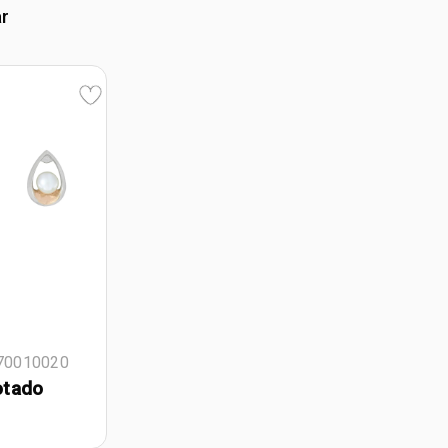
ar
570010020
otado