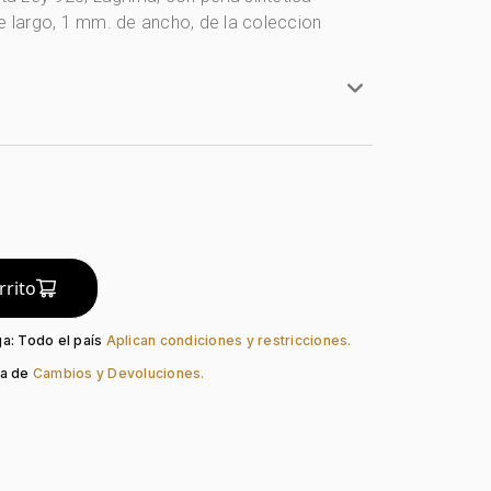
de largo, 1 mm. de ancho, de la coleccion
onos Blanco - Rosa
y 925
do:
Liso
Reasa
rrito
Perla Sintética
ga: Todo el país
Aplican condiciones y restricciones.
ca de
Cambios y Devoluciones.