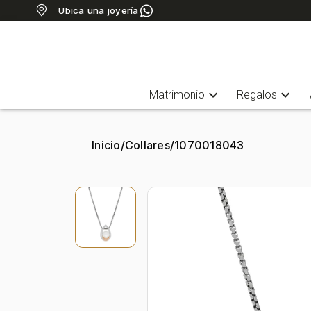
Ubica una joyería
expand_more
expand_more
Matrimonio
Regalos
Inicio
/
Collares
/
1070018043