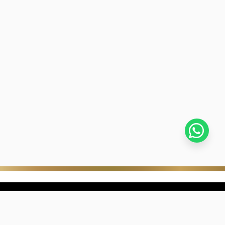
stra empresa
Negocios digitales
ra Historia
322-817-01-90