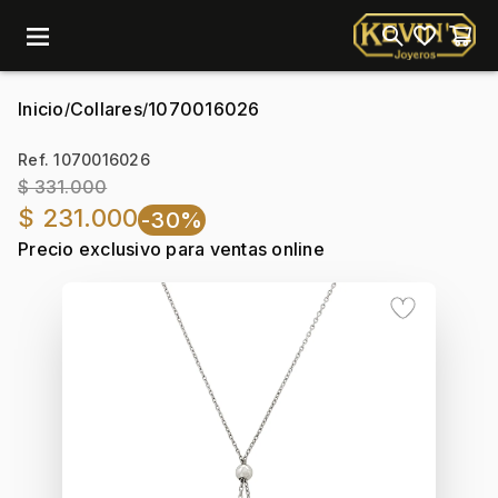
menu
Inicio
Collares
1070016026
/
/
Ref. 1070016026
$ 331.000
$ 231.000
-30%
Precio exclusivo para ventas online