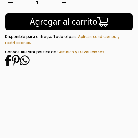
Tejido:
Corazón
remove
add
1
Subforma:
Bolas
Longitud:
42
Agregar al carrito
Tipo de terminado:
Liso
Tipo de Broche:
Pico Loro
Disponible para entrega: Todo el país
Aplican condiciones y
restricciones.
Conoce nuestra política de
Cambios y Devoluciones.