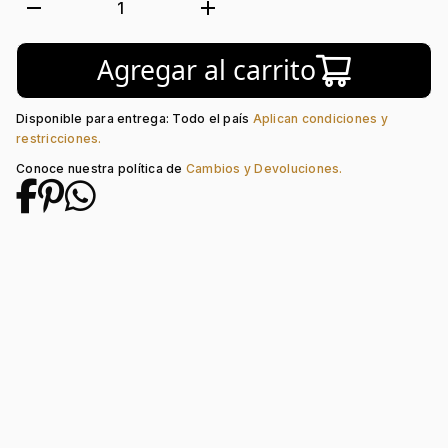
Tejido:
Corazón
remove
add
1
Subforma:
Bolas
Longitud:
45
Agregar al carrito
Tipo de terminado:
Rodinado
Tipo de Broche:
Pico Loro
Disponible para entrega: Todo el país
Aplican condiciones y
restricciones.
Conoce nuestra política de
Cambios y Devoluciones.