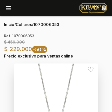
menu
Inicio
Collares
1070006053
/
/
Ref. 1070006053
$ 459.000
$ 229.000
-50%
Precio exclusivo para ventas online