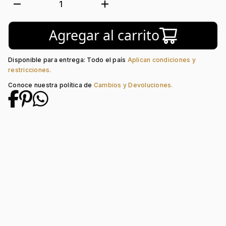
Tejido:
Corazón
remove
add
1
Longitud:
45
Tipo de terminado:
Liso
Agregar al carrito
Tipo de Broche:
Pico Loro
Piedra central:
Cristal
Disponible para entrega: Todo el país
Aplican condiciones y
restricciones.
Conoce nuestra política de
Cambios y Devoluciones.