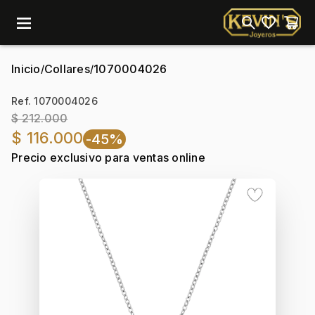
menu
Inicio
Collares
1070004026
/
/
Ref. 1070004026
$ 212.000
$ 116.000
-45%
Precio exclusivo para ventas online