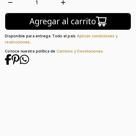
Tejido:
Figuras Geométricas
remove
add
1
Subforma:
Óvalo
Longitud:
45
Agregar al carrito
Tipo de Broche:
Pico Loro
Disponible para entrega: Todo el país
Aplican condiciones y
restricciones.
Conoce nuestra política de
Cambios y Devoluciones.