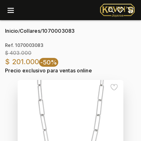
menu
Inicio
Collares
1070003083
/
/
Ref. 1070003083
$ 403.000
$ 201.000
-50%
Precio exclusivo para ventas online