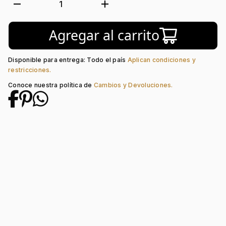
Tejido:
Cruz
remove
add
1
Longitud:
60
Tipo de Broche:
Pico Loro
Agregar al carrito
Disponible para entrega: Todo el país
Aplican condiciones y
restricciones.
Conoce nuestra política de
Cambios y Devoluciones.