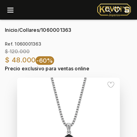
menu
Inicio
Collares
1060001363
/
/
Ref. 1060001363
$ 120.000
$ 48.000
-60%
Precio exclusivo para ventas online