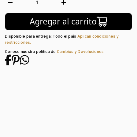
Tejido:
Animal
remove
add
1
Subforma:
Dragón
Longitud:
60
Agregar al carrito
Tipo de Broche:
Pico Loro
Piedra central:
Ónix
Disponible para entrega: Todo el país
Aplican condiciones y
restricciones.
Conoce nuestra política de
Cambios y Devoluciones.