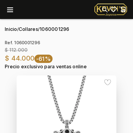
menu
Inicio
Collares
1060001296
/
/
Ref. 1060001296
$ 112.000
$ 44.000
-61%
Precio exclusivo para ventas online