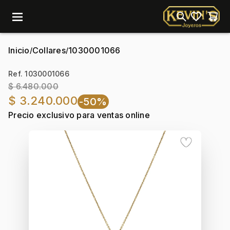
menu
Inicio
Collares
1030001066
/
/
Ref. 1030001066
$ 6.480.000
$ 3.240.000
-50%
Precio exclusivo para ventas online