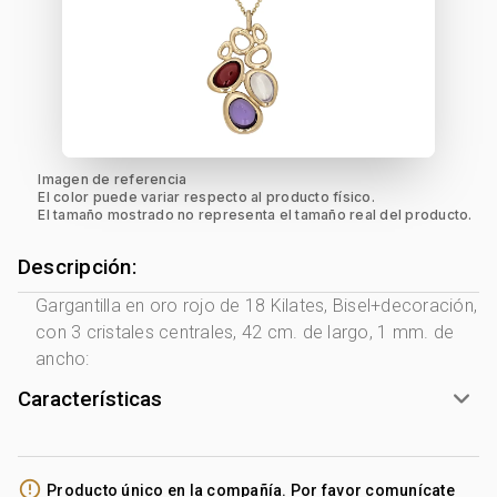
Imagen de referencia
El color puede variar respecto al producto físico.
El tamaño mostrado no representa el tamaño real del producto.
Descripción:
Gargantilla en oro rojo de 18 Kilates, Bisel+decoración,
con 3 cristales centrales, 42 cm. de largo, 1 mm. de
ancho:
Características
Género:
Mujer
Tono Metal:
Rosa
error_outline
Producto único en la compañía. Por favor comunícate