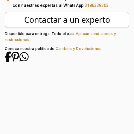
Metal:
Oro 18 Kilates
con nuestras expertas al WhatsApp
3186338303
Tejido:
Bisel+Decoración
Subforma:
Dijes
Contactar a un experto
Longitud:
42
Tipo de terminado:
Liso
Tipo de Broche:
Pico Loro
Disponible para entrega: Todo el país
Aplican condiciones y
restricciones.
Piedra central:
Cristal
Conoce nuestra política de
Cambios y Devoluciones.