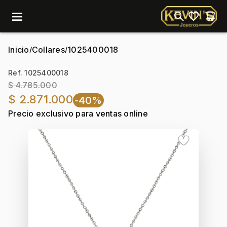
menu
Inicio
Collares
1025400018
/
/
Ref. 1025400018
$ 4.785.000
$ 2.871.000
-40%
Precio exclusivo para ventas online