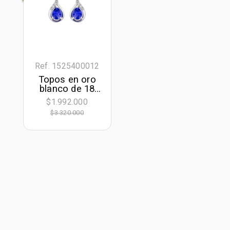
Ref. 1525400012
Topos en oro
blanco de 18
Kilates,
$1.992.000
Lágrima, con 2
$3.320.000
zafiros
centrales de
0.40 Ct y
decoración en
diamantes de
0.03 Ct