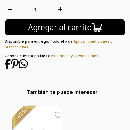
Metal:
Oro 18 Kilates
Tejido:
Lágrima
remove
add
1
Longitud:
40
Tipo de terminado:
Rodinado
Agregar al carrito
Tipo de Broche:
Reasa
Peso piedra central:
0.35 Ct
Piedra central:
Zafiro
Disponible para entrega: Todo el país
Aplican condiciones y
Piedra decoración:
Diamante
restricciones.
Conoce nuestra política de
Cambios y Devoluciones.
También te puede interesar
40%