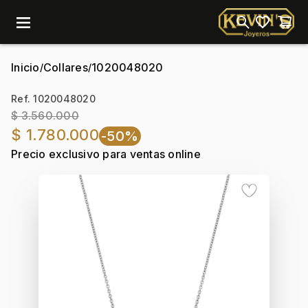
menu
Inicio
Collares
1020048020
/
/
Ref. 1020048020
$ 3.560.000
$ 1.780.000
-50%
Precio exclusivo para ventas online