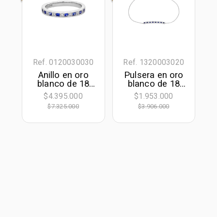
Ref. 0120030030
Ref. 1320003020
Anillo en oro
Pulsera en oro
blanco de 18
blanco de 18
Kilates, con
Kilates, con
$4.395.000
$1.953.000
zafiros de 0.20
zafiros de 0.21
$7.325.000
$3.906.000
Ct y diamantes
Ct y diamantes
de 0.04 Ct
de 0.04 Ct, 16
cm. de largo,
0.50 mm. de
ancho