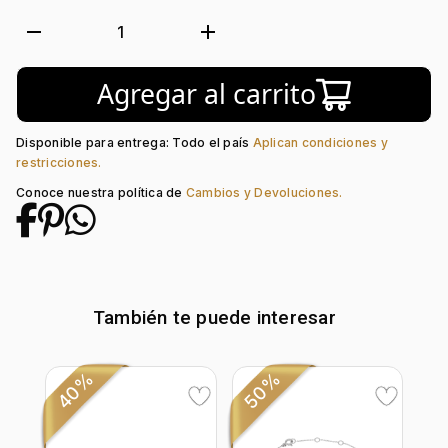
Metal:
Oro 18 Kilates
Tejido:
Barra
remove
add
1
Longitud:
45
Tipo de terminado:
Rodinado
Agregar al carrito
Tipo de Broche:
Reasa
Piedra decoración:
Zafiro, Diamante
Disponible para entrega: Todo el país
Aplican condiciones y
restricciones.
Conoce nuestra política de
Cambios y Devoluciones.
También te puede interesar
40%
50%