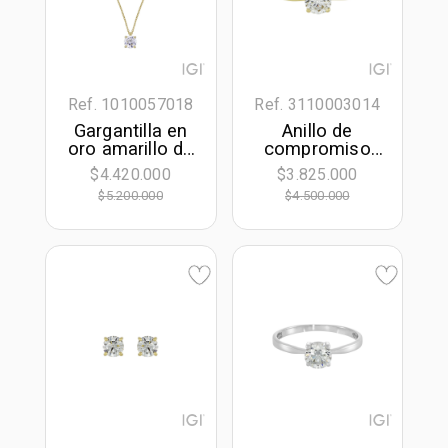
Ref. 1010057018
Ref. 3110003014
Gargantilla en
Anillo de
oro amarillo de
compromiso
18 Kilates,
solitario con
$4.420.000
$3.825.000
Uñas, con
diamante de
$5.200.000
$4.500.000
diamante
laboratorio
laboratorio
central redondo
central de 0.50
de 0.50Ct, oro
Ct, 42 cm. de
tono amarillo
largo, 0.50 mm.
18k
de ancho