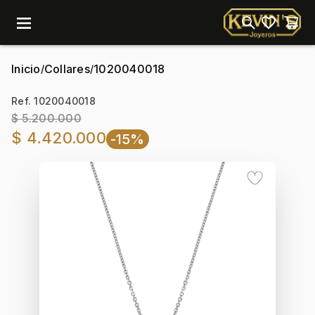
menu
Inicio
Collares
1020040018
/
/
Ref. 1020040018
$ 5.200.000
$ 4.420.000
-15%