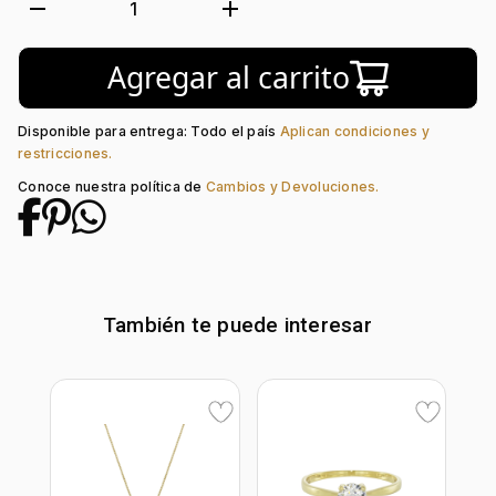
Tejido:
Uñas
remove
add
1
Longitud:
42
Tipo de Broche:
Reasa
Agregar al carrito
Peso piedra central:
0.5 Ct
Piedra central:
Diamante Laboratorio
Disponible para entrega: Todo el país
Aplican condiciones y
restricciones.
Conoce nuestra política de
Cambios y Devoluciones.
También te puede interesar