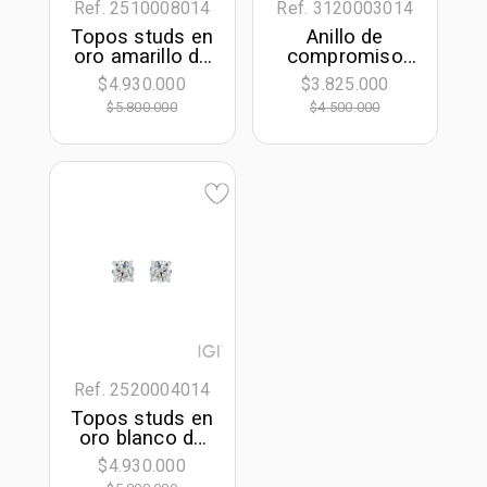
Ref. 2510008014
Ref. 3120003014
Topos studs en
Anillo de
oro amarillo de
compromiso
18 Kilates, con
solitario con
$4.930.000
$3.825.000
2 diamante de
diamante de
$5.800.000
$4.500.000
laboratorio
laboratorio
centrales de
central redondo
1.00 Ct
de 0.50Ct, oro
tono blanco
18k, rodinado
Ref. 2520004014
Topos studs en
oro blanco de
18 Kilates, con
$4.930.000
2 diamante de