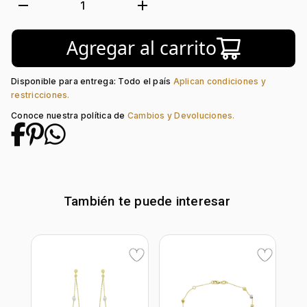
Tejido:
Figuras Geométricas
remove
add
1
Subforma:
Rombo
Longitud:
42
Agregar al carrito
Tipo de terminado:
Liso
Tipo de Broche:
Pico Loro
Disponible para entrega: Todo el país
Aplican condiciones y
restricciones.
Conoce nuestra política de
Cambios y Devoluciones.
También te puede interesar