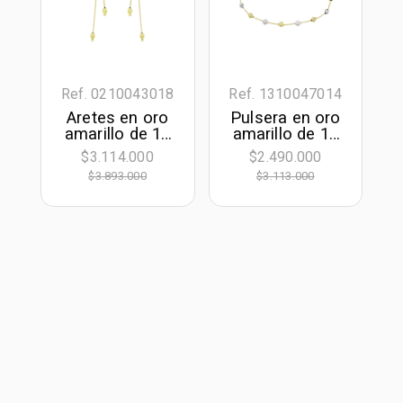
Ref. 0210043018
Ref. 1310047014
Aretes en oro
Pulsera en oro
amarillo de 18
amarillo de 18
Kilates, Figuras
Kilates, 17 cm.
$3.114.000
$2.490.000
geométricas
de largo, 0.50
$3.893.000
$3.113.000
mm. de ancho