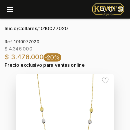
menu
Inicio
Collares
1010077020
/
/
Ref. 1010077020
$ 4.346.000
$ 3.476.000
-20%
Precio exclusivo para ventas online