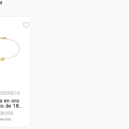
ar
310039016
a en oro
lo de 18
 19 cm. de
58.000
 1 mm. de
45.000
ncho