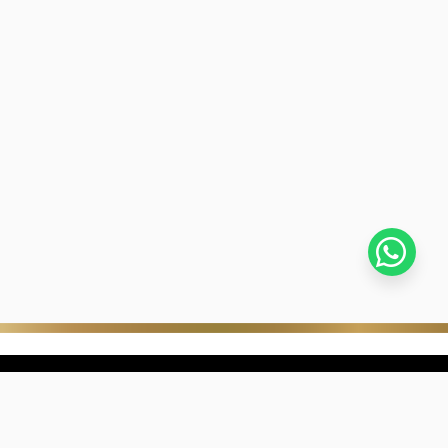
stra empresa
Negocios digitales
ra Historia
322-817-01-90
nibilidad