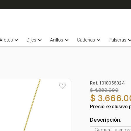
expand_more
expand_more
expand_more
expand_more
expand_
Aretes
Dijes
Anillos
Cadenas
Pulseras
Ref. 1010056024
$ 4.889.000
$ 3.666.
Precio exclusivo 
Descripción:
Gargantilla en or