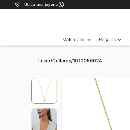
Ubica una joyería
expand_more
expand_more
Matrimonio
Regalos
Inicio
/
Collares
/
1010056024