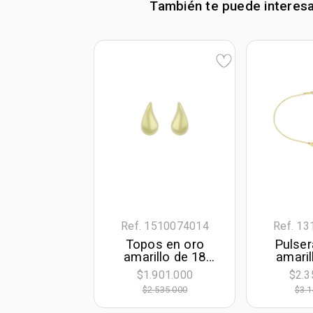
También te puede interes
Ref. 1510074014
Ref. 1
Topos en oro
Pulser
amarillo de 18
amaril
Kilates, Gota
Kilates,
$1.901.000
$2.3
largo,
$2.535.000
$3.1
a