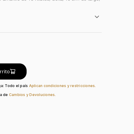
rillo
lates
do:
Liso
Pico Loro
rrito
ga: Todo el país
Aplican condiciones y restricciones.
ca de
Cambios y Devoluciones.