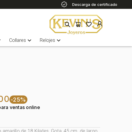
Descarga de certificado
more
expand_more
expand_more
Collares
Relojes
000
-25%
para ventas online
o amarillo de 18 Kilates, Gota, 45 cm. de largo,