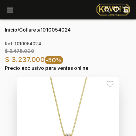
menu
Inicio
Collares
1010054024
/
/
Ref. 1010054024
$ 6.475.000
$ 3.237.000
-50%
Precio exclusivo para ventas online