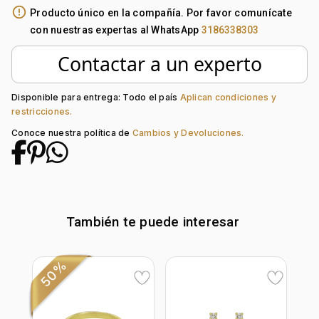
Tono Metal:
Amarillo
error_outline
Producto único en la compañía. Por favor comunícate
Metal:
Oro 18 Kilates
con nuestras expertas al WhatsApp
3186338303
Tejido:
Uñas+Decoración
Longitud:
42
Contactar a un experto
Tipo de Broche:
Pico Loro
Peso piedra central:
0.7 Ct
Piedra central:
Rubí
Disponible para entrega: Todo el país
Aplican condiciones y
restricciones.
Piedra decoración:
Diamante
Conoce nuestra política de
Cambios y Devoluciones.
También te puede interesar
50%