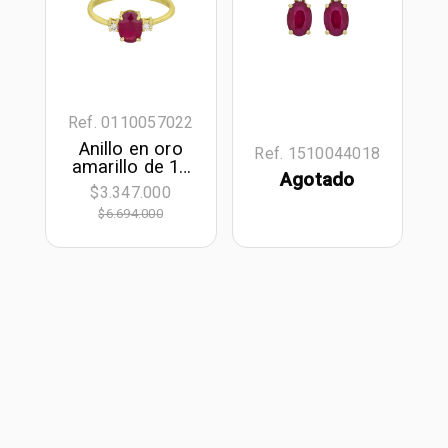
Ref. 0110057022
Anillo en oro
Ref. 1510044018
amarillo de 18
Agotado
Kilates, con rubí
$3.347.000
central de 0.70
$6.694.000
Ct y decoración
en diamantes
de 0.06 Ct