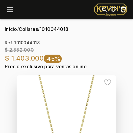
menu
Inicio
Collares
1010044018
/
/
Ref. 1010044018
$ 2.552.000
$ 1.403.000
-45%
Precio exclusivo para ventas online