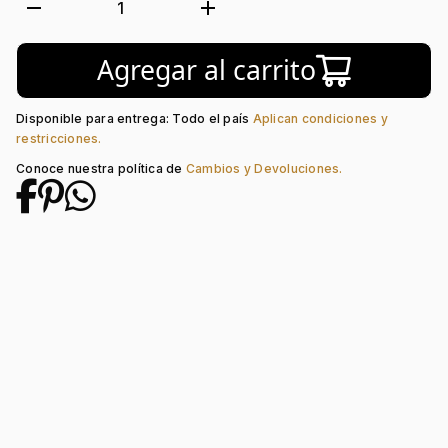
Tejido:
Corazón
remove
add
1
Longitud:
41
Tipo de terminado:
Liso
Agregar al carrito
Tipo de Broche:
Reasa
Piedra central:
Zircón
Disponible para entrega: Todo el país
Aplican condiciones y
restricciones.
Conoce nuestra política de
Cambios y Devoluciones.