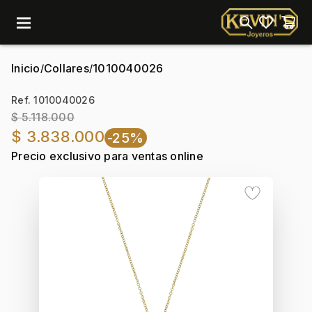
menu
Inicio
Collares
1010040026
/
/
Ref. 1010040026
$ 5.118.000
$ 3.838.000
-25%
Precio exclusivo para ventas online