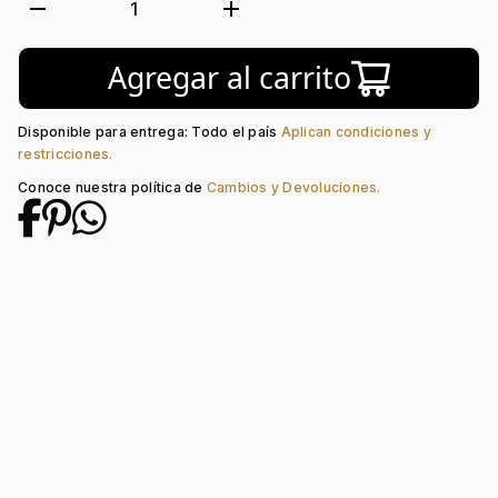
Tejido:
Hoja
remove
add
1
Longitud:
42
Tipo de terminado:
Liso
Agregar al carrito
Tipo de Broche:
Pico Loro
Disponible para entrega: Todo el país
Aplican condiciones y
restricciones.
Conoce nuestra política de
Cambios y Devoluciones.