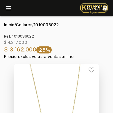
menu
Inicio
Collares
1010036022
/
/
Ref. 1010036022
$ 4.217.000
$ 3.162.000
-25%
Precio exclusivo para ventas online