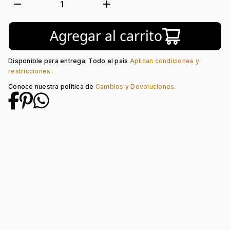
Tejido:
Flores
remove
add
1
Longitud:
45
Tipo de terminado:
Visos
Agregar al carrito
Tipo de Broche:
Reasa
Disponible para entrega: Todo el país
Aplican condiciones y
restricciones.
Conoce nuestra política de
Cambios y Devoluciones.