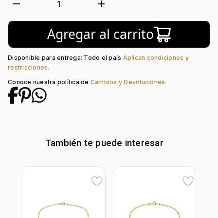
Tejido:
Figaro 1-3
remove
add
1
Subforma:
Hueca
Longitud:
60
Agregar al carrito
Tipo de terminado:
Liso
Tipo de Broche:
Reasa
Disponible para entrega: Todo el país
Aplican condiciones y
restricciones.
Conoce nuestra política de
Cambios y Devoluciones.
También te puede interesar