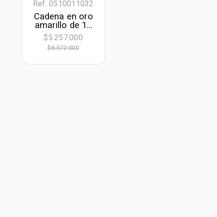
Ref. 0510011032
Cadena en oro
amarillo de 18
Kilates, Figaro
$5.257.000
1-3, 50 cm. de
$6.572.000
largo, 2 mm. de
ancho