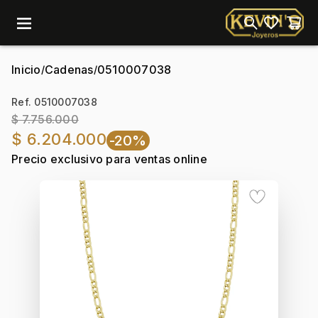
menu
Inicio
Cadenas
0510007038
/
/
Ref. 0510007038
$ 7.756.000
$ 6.204.000
-20%
Precio exclusivo para ventas online