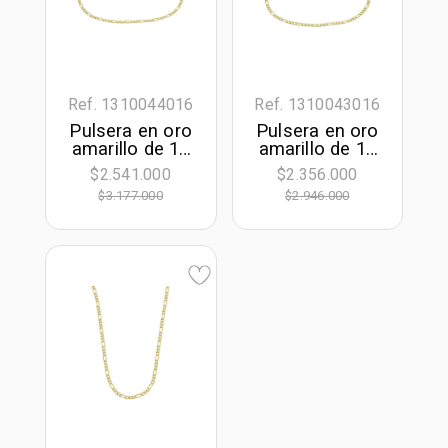
Ref. 1310044016
Ref. 1310043016
Pulsera en oro
Pulsera en oro
amarillo de 18
amarillo de 18
Kilates, 21 cm.
Kilates, 19 cm.
$2.541.000
$2.356.000
de largo, 2 mm.
de largo, 2 mm.
$3.177.000
$2.946.000
de ancho
de ancho