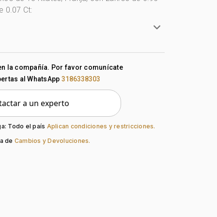
e 0.07 Ct:
anco
en la compañía. Por favor comunícate
lates
pertas al WhatsApp
3186338303
do:
Liso
actar a un experto
guno
Mariposa
ón:
Zafiro, Diamante
ga: Todo el país
Aplican condiciones y restricciones.
ca de
Cambios y Devoluciones.