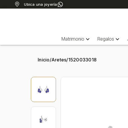
Ubica una joyería
expand_more
expand_more
Matrimonio
Regalos
Inicio
/
Aretes
/
1520033018