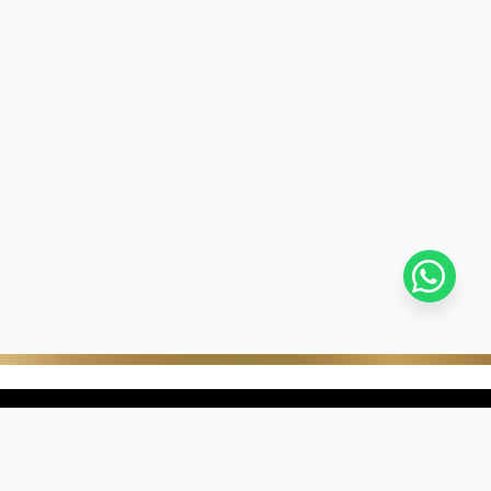
stra empresa
Negocios digitales
ra Historia
322-817-01-90
nibilidad