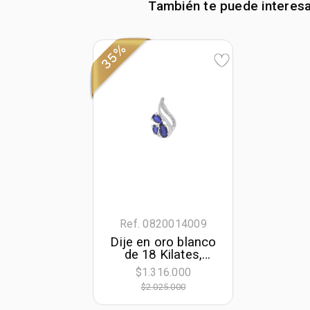
También te puede interes
35%
Ref. 0820014009
Dije en oro blanco
de 18 Kilates,
Franjas, con
$1.316.000
zafiros de 0.55 Ct
$2.025.000
y diamantes de
0.04 Ct