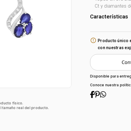
Ct y diamantes d
Características
Género:
Mujer
Tono Metal:
Bl
error_outline
Producto único 
Metal:
Oro 18 Ki
con nuestras ex
Forma:
Franja
Tipo de termina
Cont
Colección:
Nin
Tipo de Broche:
Piedra decoraci
Disponible para entre
Conoce nuestra políti
oducto físico.
l tamaño real del producto.