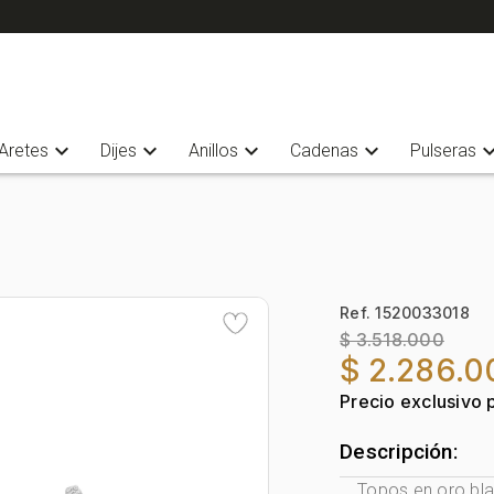
expand_more
expand_more
expand_more
expand_more
expand_
Aretes
Dijes
Anillos
Cadenas
Pulseras
Ref. 1520033018
$ 3.518.000
$ 2.286.0
Precio exclusivo 
Descripción:
Topos en oro blan