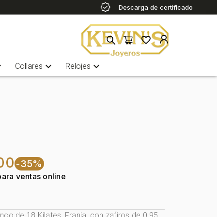
Descarga de certificado
more
expand_more
expand_more
Collares
Relojes
00
-35%
para ventas online
co de 18 Kilates, Franja, con zafiros de 0.95