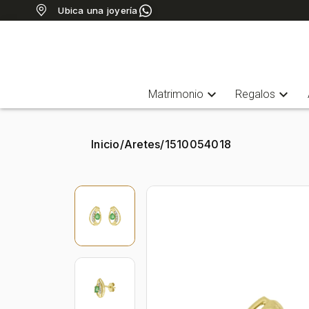
Ubica una joyería
expand_more
expand_more
Matrimonio
Regalos
Inicio
/
Aretes
/
1510054018