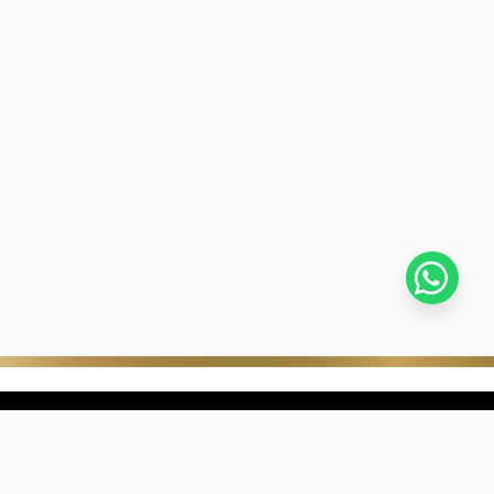
stra empresa
Negocios digitales
ra Historia
322-817-01-90
nibilidad