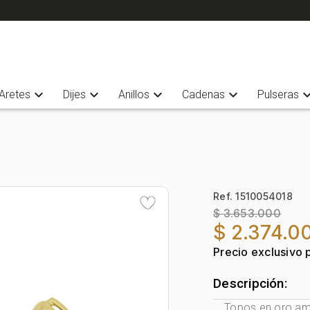
expand_more
expand_more
expand_more
expand_more
expand_
Aretes
Dijes
Anillos
Cadenas
Pulseras
Ref. 1510054018
$ 3.653.000
$ 2.374.0
Precio exclusivo 
Descripción:
Topos en oro ama