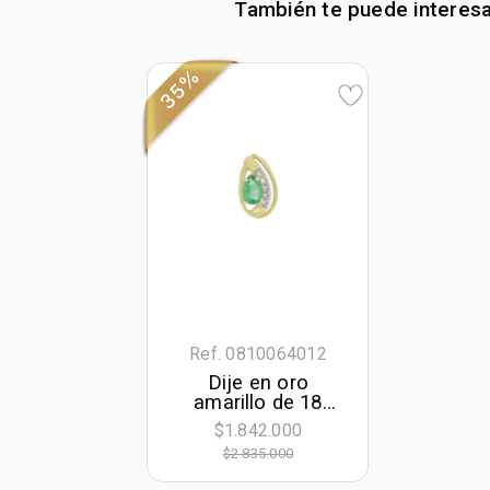
También te puede interes
35%
Ref. 0810064012
Dije en oro
amarillo de 18
Kilates, Lágrima,
$1.842.000
con esmeralda
$2.835.000
central de 0.30 Ct y
decoración en