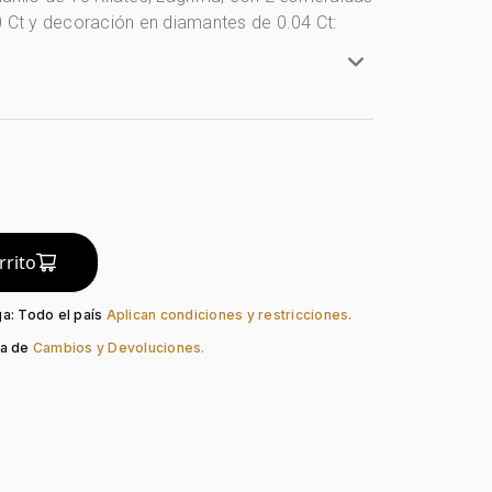
0 Ct y decoración en diamantes de 0.04 Ct:
onos Amarillo - Blanco
lates
do:
Liso
guno
Mariposa
rrito
ral:
0.4 Ct
Esmeralda
ga: Todo el país
Aplican condiciones y restricciones.
ón:
Diamante
ca de
Cambios y Devoluciones.