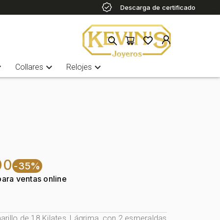
Descarga de certificado
more
expand_more
expand_more
Collares
Relojes
00
-35%
para ventas online
rillo de 18 Kilates, Lágrima, con 2 esmeraldas