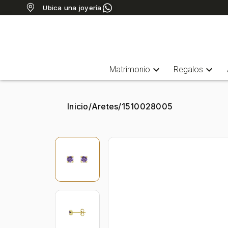
Ubica una joyería
expand_more
expand_more
Matrimonio
Regalos
Inicio
/
Aretes
/
1510028005