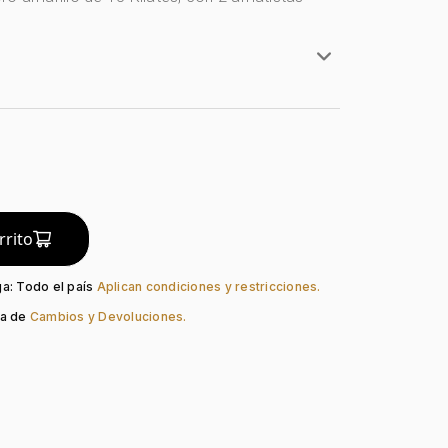
rillo
lates
do:
Liso
guno
Mariposa
rrito
Amatista
ga: Todo el país
Aplican condiciones y restricciones.
ca de
Cambios y Devoluciones.