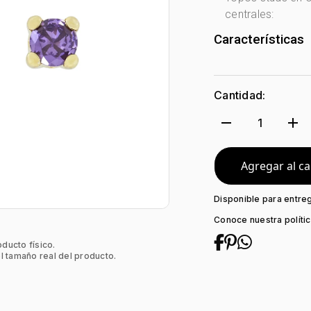
centrales:
Características
Género:
Mujer
Tono Metal:
Ama
Cantidad:
Metal:
Oro 18 Ki
Forma:
Uñas
remove
add
1
Tipo de termina
Colección:
Nin
Tipo de Broche:
Agregar al ca
Piedra central:
Disponible para entre
Conoce nuestra políti
oducto físico.
l tamaño real del producto.