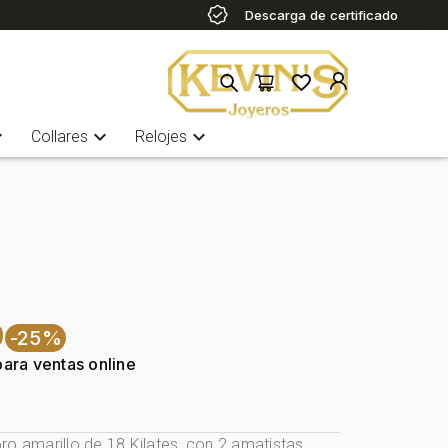
Descarga de certificado
more
expand_more
expand_more
Collares
Relojes
0
-25%
para ventas online
ro amarillo de 18 Kilates, con 2 amatistas