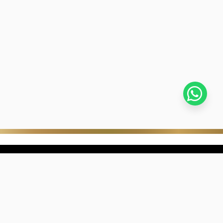
stra empresa
Negocios digitales
ra Historia
322-817-01-90
nibilidad
318-633-83-03
de con Kevin's
ntra una joyería