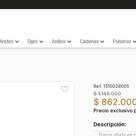
expand_more
expand_more
expand_more
expand_more
expand_
Aretes
Dijes
Anillos
Cadenas
Pulseras
Ref. 1510028005
$ 1.149.000
$ 862.00
Precio exclusivo 
Descripción:
Topos studs en o