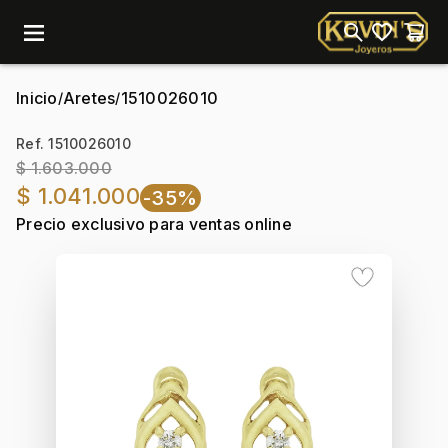
menu
Inicio
Aretes
1510026010
/
/
Ref. 1510026010
$ 1.603.000
$ 1.041.000
-35%
Precio exclusivo para ventas online