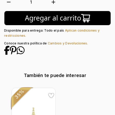
Forma:
Lágrima
remove
add
1
Tipo de terminado:
Liso
Colección:
Ninguno
Agregar al carrito
Tipo de Broche:
Mariposa
Piedra decoración:
Diamante
Disponible para entrega: Todo el país
Aplican condiciones y
restricciones.
Conoce nuestra política de
Cambios y Devoluciones.
También te puede interesar
35%