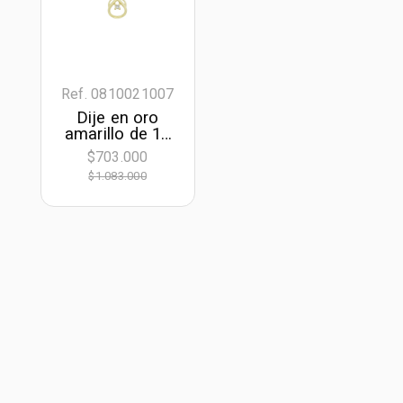
Ref. 0810021007
Dije en oro
amarillo de 18
Kilates,
$703.000
Lágrima, con
$1.083.000
diamantes de
0.02 Ct