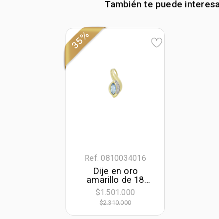
También te puede interes
35%
Ref. 0810034016
Dije en oro
amarillo de 18
Kilates, Franjas,
$1.501.000
con topacio
$2.310.000
central y
decoración en