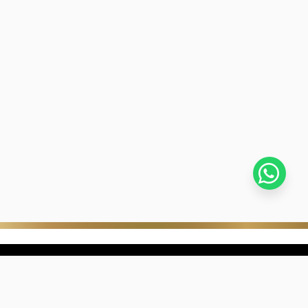
stra empresa
Negocios digitales
ra Historia
322-817-01-90
nibilidad