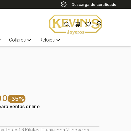
Descarga de certificado
more
expand_more
expand_more
Collares
Relojes
00
-35%
para ventas online
illo de 18 Kilates, Franja, con 2 topacios