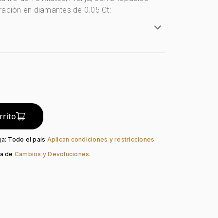
ración en diamantes de 0.05 Ct:
onos Amarillo - Blanco
lates
do:
Liso
guno
Mariposa
rrito
Topacio
ón:
Diamante
ga: Todo el país
Aplican condiciones y restricciones.
ca de
Cambios y Devoluciones.