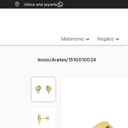
Ubica una joyería
expand_more
expand_more
Matrimonio
Regalos
Inicio
/
Aretes
/
1510010024