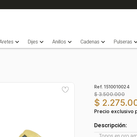
expand_more
expand_more
expand_more
expand_more
expand_
Aretes
Dijes
Anillos
Cadenas
Pulseras
Ref. 1510010024
$ 3.500.000
$ 2.275.0
Precio exclusivo 
Descripción:
Topos en oro amar