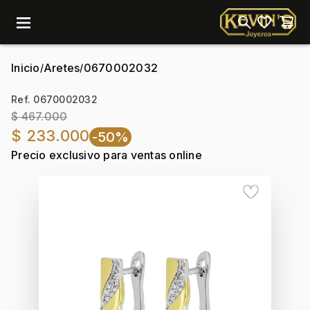
menu
Inicio
Aretes
0670002032
/
/
Ref. 0670002032
$ 467.000
$ 233.000
-50%
Precio exclusivo para ventas online