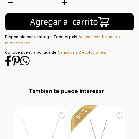
Forma:
Diseño
remove
add
1
Tipo de terminado:
Liso
Colección:
Sueños
Agregar al carrito
Tipo de Broche:
Clip
Piedra central:
Zircón
Disponible para entrega: Todo el país
Aplican condiciones y
restricciones.
Conoce nuestra política de
Cambios y Devoluciones.
También te puede interesar
50%