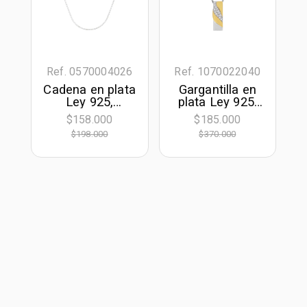
Ref. 0570004026
Ref. 1070022040
Cadena en plata
Gargantilla en
Ley 925,
plata Ley 925,
Veneciana, 50
Barra, con
$158.000
$185.000
cm. de largo, 1
zircones, 50
$198.000
$370.000
mm. de ancho
cm. de largo, 1
mm. de ancho,
de la coleccion
Sueños