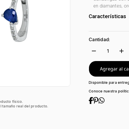
en diamantes, oro
Características
Género:
Mujer
Tono Metal:
Bl
Cantidad:
Metal:
Oro 18 Ki
Forma:
Plana
remove
add
1
Tipo de termina
Colección:
Nin
Tipo de Broche:
Agregar al ca
Peso piedra cent
Piedra central:
Disponible para entre
Piedra decoraci
Conoce nuestra políti
oducto físico.
l tamaño real del producto.