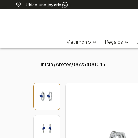
Ubica una joyería
expand_more
expand_more
Matrimonio
Regalos
Inicio
/
Aretes
/
0625400016