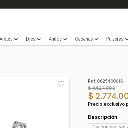
expand_more
expand_more
expand_more
expand_more
expand_
Aretes
Dijes
Anillos
Cadenas
Pulseras
Ref. 0625400016
$ 4.624.000
$ 2.774.0
Precio exclusivo 
Descripción:
Candongas con za