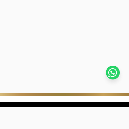
stra empresa
Negocios digitales
ra Historia
322-817-01-90
nibilidad