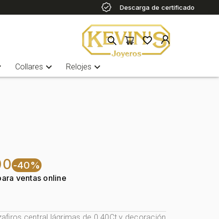
Descarga de certificado
more
expand_more
expand_more
Collares
Relojes
00
-40%
para ventas online
firos central lágrimas de 0.40Ct y decoración