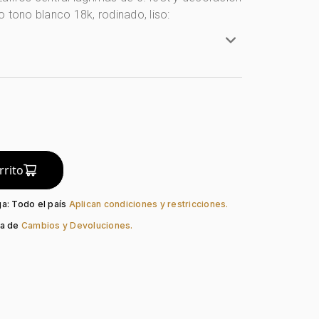
 tono blanco 18k, rodinado, liso:
anco
lates
do:
Liso
guno
Clip
rrito
ral:
0.4 Ct
Zafiro
ga: Todo el país
Aplican condiciones y restricciones.
ón:
Diamante
ca de
Cambios y Devoluciones.