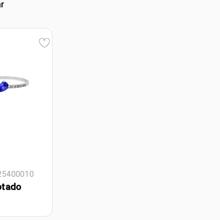
ar
125400010
otado