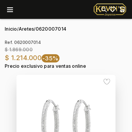
menu
Inicio
Aretes
0620007014
/
/
Ref. 0620007014
$ 1.869.000
$ 1.214.000
-35%
Precio exclusivo para ventas online