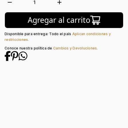
Forma:
Tubo
remove
add
1
Tipo de terminado:
Visos
Colección:
Ninguno
Agregar al carrito
Tipo de Broche:
Pin
Disponible para entrega: Todo el país
Aplican condiciones y
restricciones.
Conoce nuestra política de
Cambios y Devoluciones.