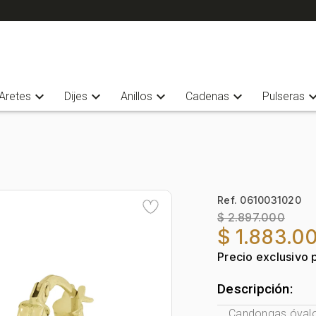
expand_more
expand_more
expand_more
expand_more
expand_
Aretes
Dijes
Anillos
Cadenas
Pulseras
Ref. 0610031020
$ 2.897.000
$ 1.883.0
Precio exclusivo 
Descripción:
Candongas óvalo, 