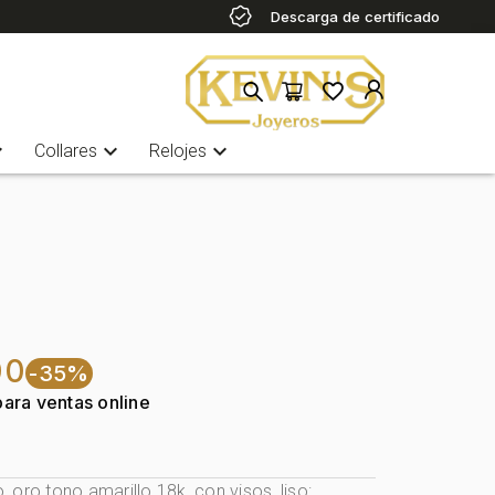
Descarga de certificado
more
expand_more
expand_more
Collares
Relojes
00
-35%
para ventas online
oro tono amarillo 18k, con visos, liso: