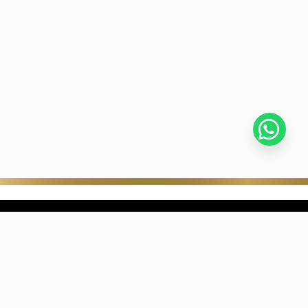
stra empresa
Negocios digitales
ra Historia
322-817-01-90
nibilidad
318-633-83-03
de con Kevin's
ntra una joyería