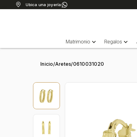
Ubica una joyería
expand_more
expand_more
Matrimonio
Regalos
Inicio
/
Aretes
/
0610031020