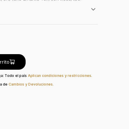
rillo
lates
do:
Liso
guno
Pin
rrito
ga: Todo el país
Aplican condiciones y restricciones.
ca de
Cambios y Devoluciones.