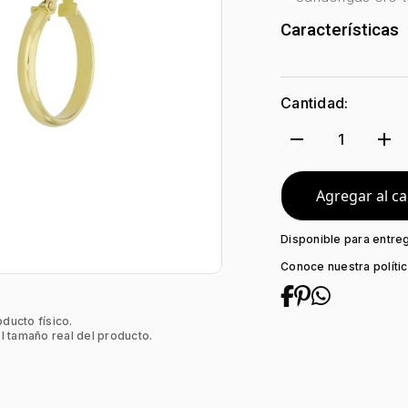
Características
Género:
Mujer
Tono Metal:
Ama
Cantidad:
Metal:
Oro 18 Ki
Forma:
1/2 Cañ
remove
add
1
Tipo de termina
Colección:
Nin
Tipo de Broche:
Agregar al ca
Disponible para entre
Conoce nuestra políti
oducto físico.
l tamaño real del producto.