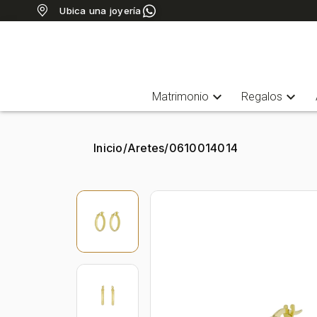
Ubica una joyería
expand_more
expand_more
Matrimonio
Regalos
Inicio
/
Aretes
/
0610014014