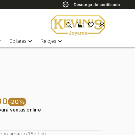
Descarga de certificado
more
expand_more
expand_more
Collares
Relojes
00
-20%
para ventas online
no amarillo 18k, liso: