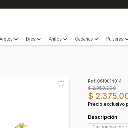
expand_more
expand_more
expand_more
expand_more
expand_
Aretes
Dijes
Anillos
Cadenas
Pulseras
Ref. 0610014014
$ 2.969.000
$ 2.375.0
Precio exclusivo 
Descripción:
Candongas oro to