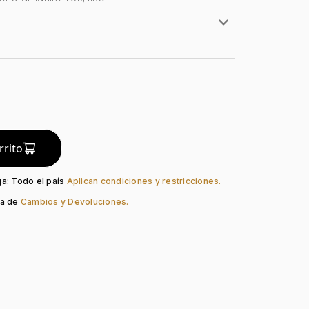
rillo
lates
a
do:
Liso
guno
Pin
rrito
ga: Todo el país
Aplican condiciones y restricciones.
ca de
Cambios y Devoluciones.