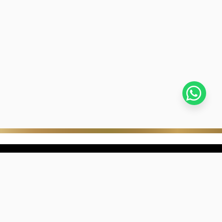
stra empresa
Negocios digitales
ra Historia
322-817-01-90
nibilidad
318-633-83-03
de con Kevin's
ntra una joyería