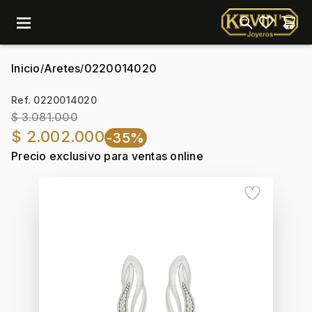
menu
Inicio
Aretes
0220014020
/
/
Ref. 0220014020
$ 3.081.000
$ 2.002.000
-35%
Precio exclusivo para ventas online