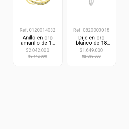
Ref. 0120014032
Ref. 0820003018
Anillo en oro
Dije en oro
amarillo de 18
blanco de 18
Kilates, con
Kilates, Franjas,
$2.042.000
$1.649.000
diamantes de
con diamantes
$3.142.000
$2.538.000
0.06 Ct
de 0.05 Ct