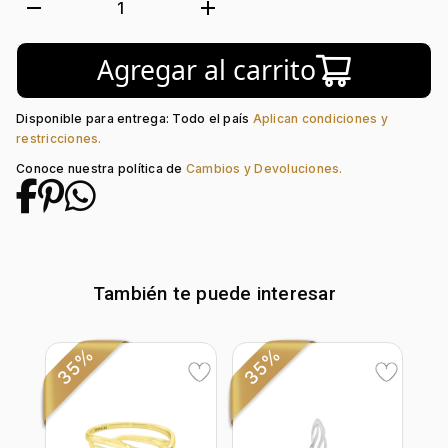
Forma:
Franjas
remove
add
1
Tipo de terminado:
Liso
Colección:
Ninguno
Agregar al carrito
Tipo de Broche:
Mariposa
Piedra decoración:
Diamante
Disponible para entrega: Todo el país
Aplican condiciones y
restricciones.
Conoce nuestra política de
Cambios y Devoluciones.
También te puede interesar
35%
35%