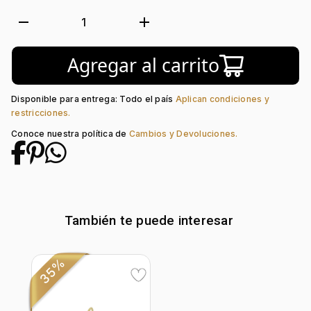
Metal:
Oro 18 Kilates
Forma:
Onda
remove
add
1
Tipo de terminado:
Liso
Colección:
Ninguno
Agregar al carrito
Tipo de Broche:
Mariposa
Peso piedra central:
0.3 Ct
Piedra central:
Esmeralda
Disponible para entrega: Todo el país
Aplican condiciones y
Piedra decoración:
Diamante
restricciones.
Conoce nuestra política de
Cambios y Devoluciones.
También te puede interesar
35%