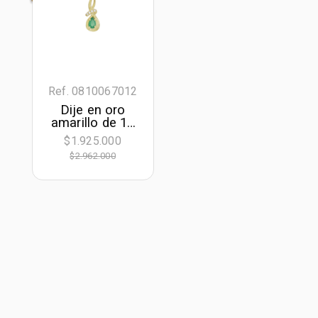
Ref. 0810067012
Dije en oro
amarillo de 18
Kilates, Onda,
$1.925.000
con esmeralda
$2.962.000
central de 0.45
Ct y decoración
en diamantes
de 0.04 Ct