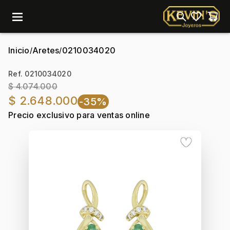
menu
Inicio
Aretes
0210034020
/
/
Ref. 0210034020
$ 4.074.000
$ 2.648.000
-35%
Precio exclusivo para ventas online