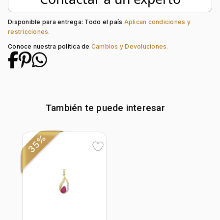
Colección:
Ninguno
Tipo de Broche:
Mariposa
Peso piedra central:
0.7 Ct
Disponible para entrega: Todo el país
Aplican condiciones y
restricciones.
Piedra central:
Rubí
Piedra decoración:
Diamante
Conoce nuestra política de
Cambios y Devoluciones.
También te puede interesar
35%