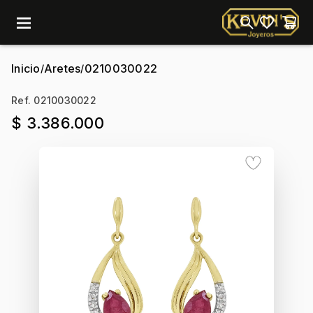
menu
Inicio
Aretes
0210030022
/
/
Ref. 0210030022
$ 3.386.000