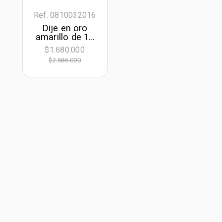
Ref. 0810032016
Dije en oro
amarillo de 18
Kilates,
$1.680.000
Lágrima, con
$2.586.000
rubí central de
0.60 Ct y
decoración en
diamantes de
0.04 Ct