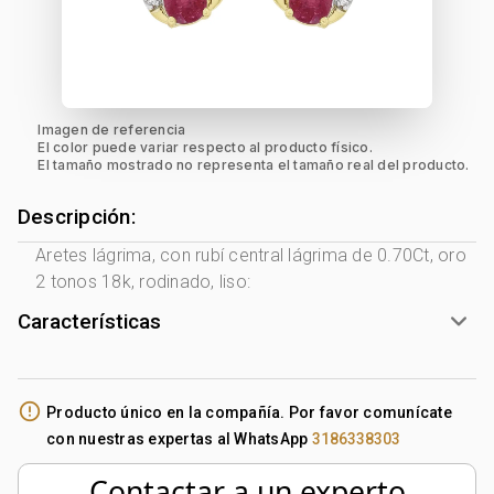
Imagen de referencia
El color puede variar respecto al producto físico.
El tamaño mostrado no representa el tamaño real del producto.
Descripción:
Aretes lágrima, con rubí central lágrima de 0.70Ct, oro
2 tonos 18k, rodinado, liso:
Características
Género:
Mujer
Tono Metal:
2 Tonos Amarillo - Blanco
error_outline
Producto único en la compañía. Por favor comunícate
Metal:
Oro 18 Kilates
con nuestras expertas al WhatsApp
3186338303
Forma:
Lágrima
Tipo de terminado:
Liso
Contactar a un experto