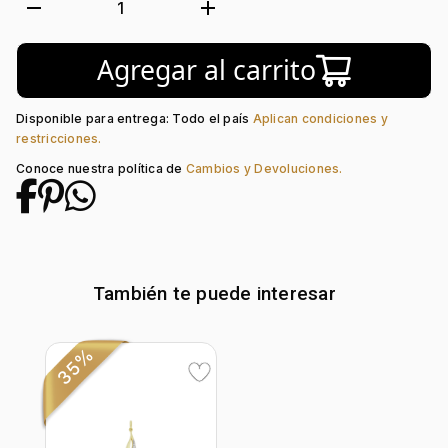
Forma:
Hoja
remove
add
1
Tipo de terminado:
Liso
Colección:
Ninguno
Agregar al carrito
Tipo de Broche:
Mariposa
Piedra central:
Zircón
Disponible para entrega: Todo el país
Aplican condiciones y
restricciones.
Conoce nuestra política de
Cambios y Devoluciones.
También te puede interesar
35%