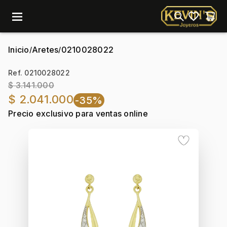
menu
Inicio
Aretes
0210028022
/
/
Ref. 0210028022
$ 3.141.000
$ 2.041.000
-35%
Precio exclusivo para ventas online