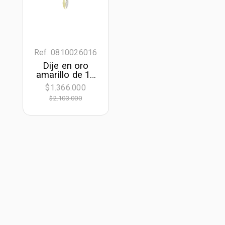
Ref. 0810026016
Dije en oro
amarillo de 18
Kilates, Hoja,
$1.366.000
con zircones
$2.103.000