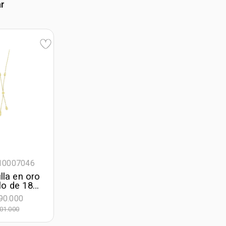
ar
010007046
lla en oro
lo de 18
, Lágrima,
90.000
de largo,
01.000
. de ancho