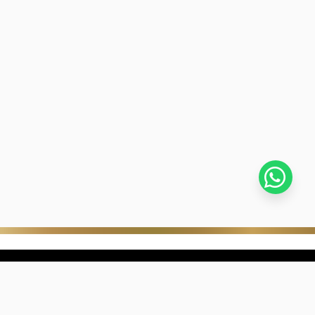
stra empresa
Negocios digitales
ra Historia
322-817-01-90
nibilidad