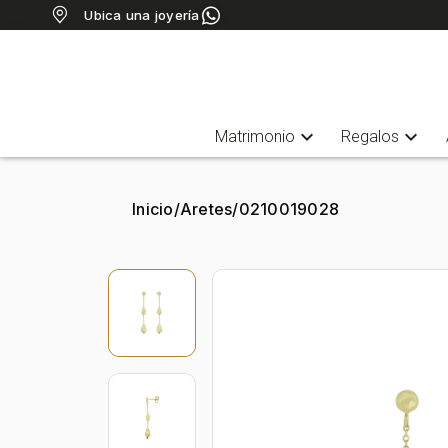
Ubica una joyería
expand_more
expand_more
Matrimonio
Regalos
Inicio
/
Aretes
/
0210019028