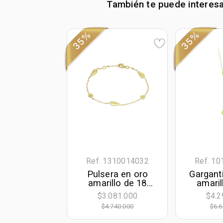
También te puede interes
35%
35%
Ref. 1310014032
Ref. 1
Pulsera en oro
Garganti
amarillo de 18
amaril
Kilates, 17 cm. de
Kilates
$3.081.000
$4.2
largo, 1.50 mm. de
42 cm. 
$4.740.000
$6.6
ancho
1.50 mm