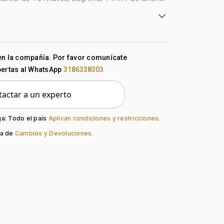
rillo
en la compañía. Por favor comunícate
lates
pertas al WhatsApp
3186338303
do:
Liso
actar a un experto
guno
Mariposa
ga: Todo el país
Aplican condiciones y restricciones.
ca de
Cambios y Devoluciones.