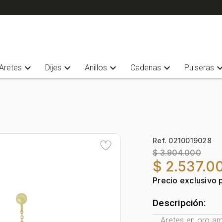
expand_more
expand_more
expand_more
expand_more
expand_
Aretes
Dijes
Anillos
Cadenas
Pulseras
Ref. 0210019028
$ 3.904.000
$ 2.537.0
Precio exclusivo 
Descripción:
Aretes en oro am