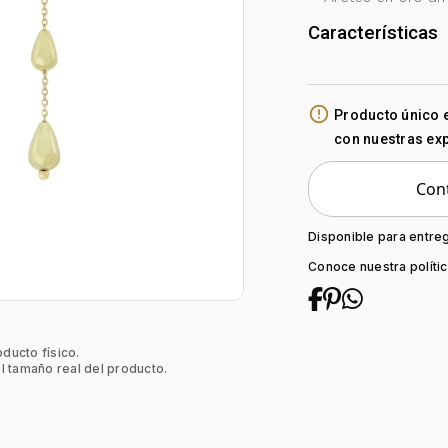
Características
Género:
Mujer
Tono Metal:
Ama
error_outline
Producto único 
Metal:
Oro 18 Ki
con nuestras ex
Forma:
Lágrima
Tipo de termina
Cont
Colección:
Nin
Tipo de Broche:
Disponible para entre
Conoce nuestra políti
oducto físico.
l tamaño real del producto.