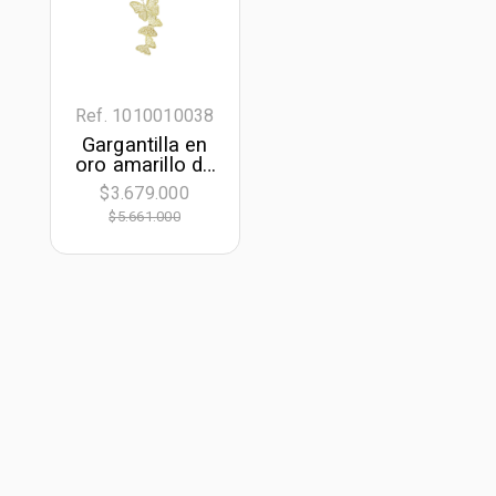
Ref. 1010010038
Gargantilla en
oro amarillo de
18 Kilates con
$3.679.000
visos satinado,
$5.661.000
Animal, 40 cm.
de largo, 1.50
mm. de ancho