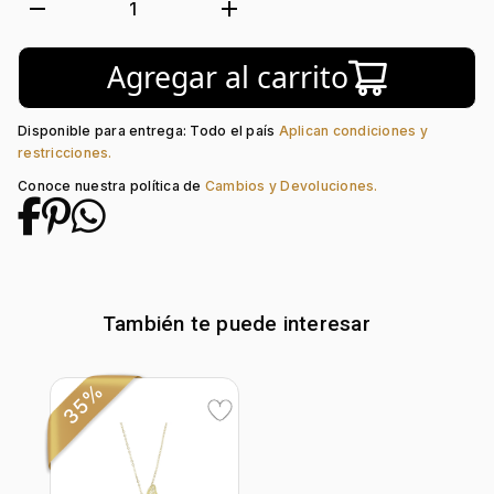
Forma:
Animal
remove
add
1
Tipo de terminado:
Visos
Colección:
Ninguno
Agregar al carrito
Tipo de Broche:
Mariposa
Disponible para entrega: Todo el país
Aplican condiciones y
restricciones.
Conoce nuestra política de
Cambios y Devoluciones.
También te puede interesar
35%