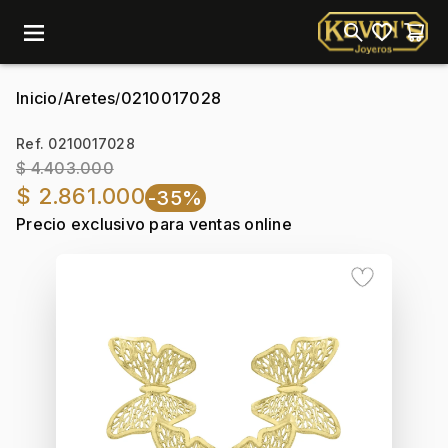
menu
Inicio
Aretes
0210017028
/
/
Ref. 0210017028
$ 4.403.000
$ 2.861.000
-35%
Precio exclusivo para ventas online