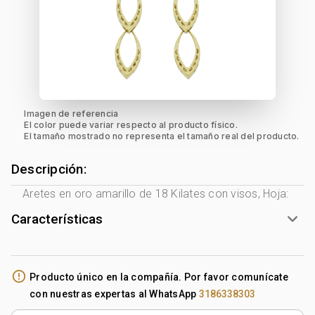
Imagen de referencia
El color puede variar respecto al producto físico.
El tamaño mostrado no representa el tamaño real del producto.
Descripción:
Aretes en oro amarillo de 18 Kilates con visos, Hoja:
Características
Género:
Mujer
Tono Metal:
Amarillo
error_outline
Producto único en la compañía. Por favor comunícate
Metal:
Oro 18 Kilates
con nuestras expertas al WhatsApp
3186338303
Forma:
Hoja
Tipo de terminado:
Liso