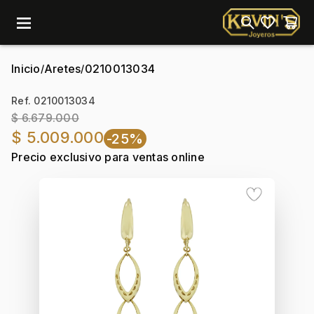
menu
Inicio
Aretes
0210013034
/
/
Ref. 0210013034
$ 6.679.000
$ 5.009.000
-25%
Precio exclusivo para ventas online