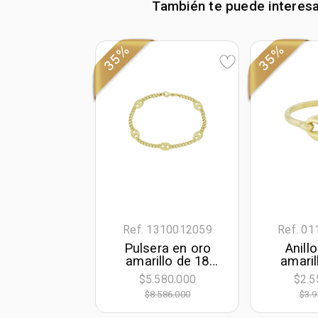
También te puede interes
35%
35%
Ref. 1310012059
Ref. 0
Pulsera en oro
Anill
amarillo de 18
amaril
Kilates, 19 cm. de
Ki
$5.580.000
$2.5
largo, 3.50 mm. de
$8.586.000
$3.9
ancho