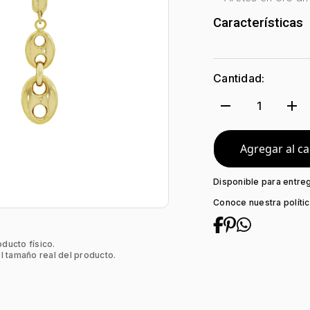
Características
Género:
Mujer
Tono Metal:
Ama
Cantidad:
Metal:
Oro 18 Ki
Forma:
Tiras
remove
add
1
Tipo de termina
Colección:
Nin
Tipo de Broche:
Agregar al ca
Disponible para entre
Conoce nuestra políti
oducto físico.
l tamaño real del producto.