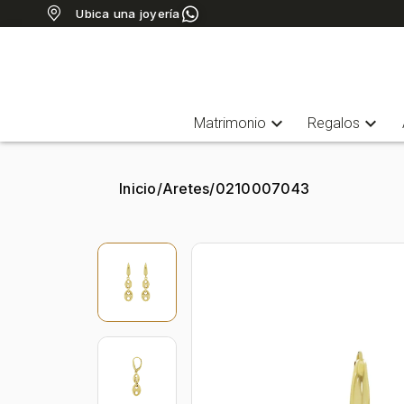
Ubica una joyería
expand_more
expand_more
Matrimonio
Regalos
Inicio
/
Aretes
/
0210007043