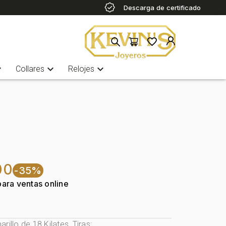
Descarga de certificado
more
expand_more
expand_more
Collares
Relojes
00
-35%
para ventas online
rillo de 18 Kilates, Tiras: