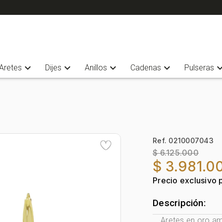
expand_more
expand_more
expand_more
expand_more
expand_
Aretes
Dijes
Anillos
Cadenas
Pulseras
Ref. 0210007043
$ 6.125.000
$ 3.981.0
Precio exclusivo 
Descripción:
Aretes en oro ama