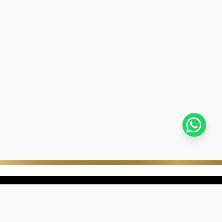
stra empresa
Negocios digitales
ra Historia
322-817-01-90
nibilidad