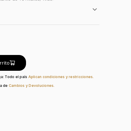
rillo
lates
do:
Liso
guno
Gancho-Clip
rrito
ga: Todo el país
Aplican condiciones y restricciones.
ca de
Cambios y Devoluciones.