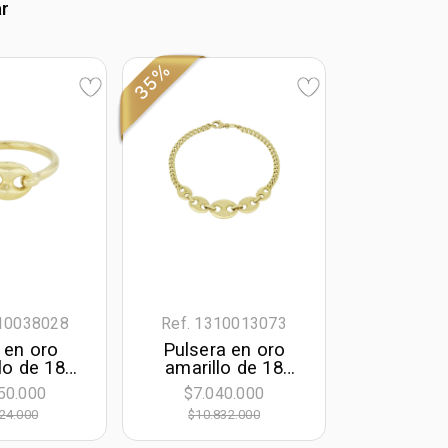
ar
35%
110038028
Ref. 1310013073
o en oro
Pulsera en oro
lo de 18
amarillo de 18
lates
Kilates, 18 cm. de
50.000
$7.040.000
largo, 3.50 mm. de
24.000
$10.832.000
ancho