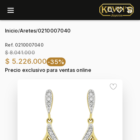
menu
Inicio
Aretes
0210007040
/
/
Ref. 0210007040
$ 8.041.000
$ 5.226.000
-35%
Precio exclusivo para ventas online