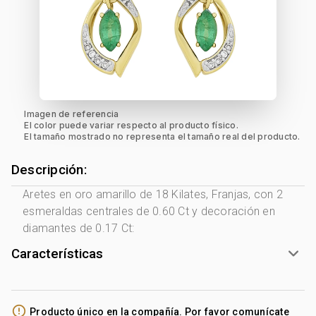
Imagen de referencia
El color puede variar respecto al producto físico.
El tamaño mostrado no representa el tamaño real del producto.
Descripción:
Aretes en oro amarillo de 18 Kilates, Franjas, con 2
esmeraldas centrales de 0.60 Ct y decoración en
diamantes de 0.17 Ct:
Características
Género:
Mujer
Tono Metal:
2 Tonos Amarillo - Blanco
error_outline
Producto único en la compañía. Por favor comunícate