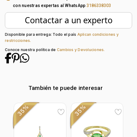
Metal:
Oro 18 Kilates
con nuestras expertas al WhatsApp
3186338303
Forma:
Franjas
Tipo de terminado:
Liso
Contactar a un experto
Colección:
Ninguno
Tipo de Broche:
Mariposa
Peso piedra central:
0.6 Ct
Disponible para entrega: Todo el país
Aplican condiciones y
restricciones.
Piedra central:
Esmeralda
Piedra decoración:
Diamante
Conoce nuestra política de
Cambios y Devoluciones.
También te puede interesar
35%
35%