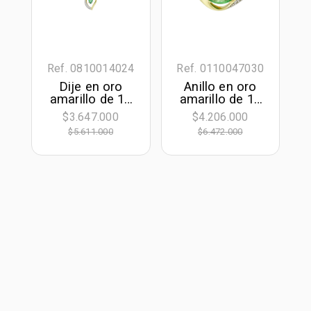
Ref. 0810014024
Ref. 0110047030
Dije en oro
Anillo en oro
amarillo de 18
amarillo de 18
Kilates, Franjas,
Kilates, con
$3.647.000
$4.206.000
con esmeralda
esmeralda
$5.611.000
$6.472.000
central de 0.45
central de 0.50
Ct y decoración
Ct y decoración
en diamantes
en diamantes
de 0.11 Ct
de 0.10 Ct