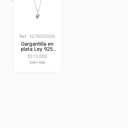
Ref. 1070052036
Gargantilla en
plata Ley 925,
Uñas+decoración,
$315.000
con zircones,
$451.000
50 cm. de largo,
1 mm. de
ancho, de la
coleccion
Sueños