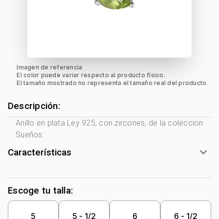
Imagen de referencia
El color puede variar respecto al producto físico.
El tamaño mostrado no representa el tamaño real del producto.
Descripción:
Anillo en plata Ley 925, con zircones, de la coleccion
Sueños:
Características
Género:
Mujer
Tono Metal:
Plata Ley 925
Escoge tu talla:
Metal:
Plata Ley 925
Forma:
Uñas+Decoración
5
5 - 1/2
6
6 - 1/2
Tipo de terminado:
Rodinado