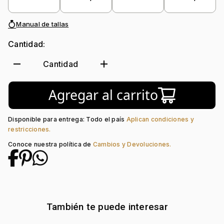
Colección:
Sueños
Piedra central:
Zircón Col
Manual de tallas
Cantidad:
remove
add
Cantidad
Agregar al carrito
Disponible para entrega: Todo el país
Aplican condiciones y
restricciones.
Conoce nuestra política de
Cambios y Devoluciones.
También te puede interesar