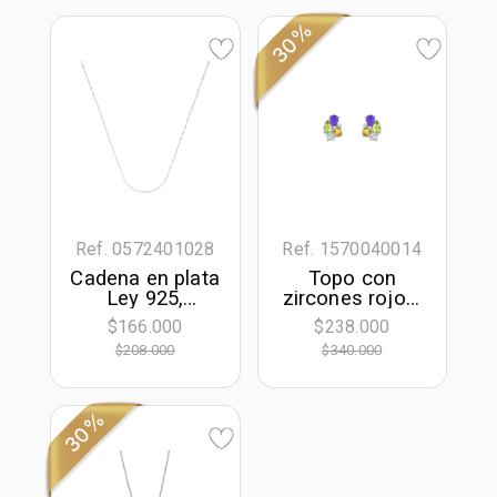
30%
Ref. 0572401028
Ref. 1570040014
Cadena en plata
Topo con
Ley 925,
zircones rojos,
Veneciana, 50
en plata ley 925,
$166.000
$238.000
cm. de largo, 1
rodinado -
$208.000
$340.000
mm. de ancho
Colección
Sueños
30%