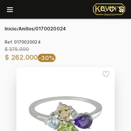
menu
Inicio
Anillos
0170020024
/
/
Ref. 0170020024
$ 375.000
$ 262.000
-30%