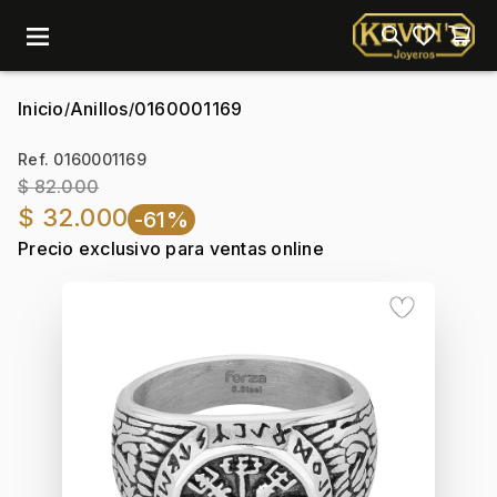
menu
Inicio
Anillos
0160001169
/
/
Ref. 0160001169
$ 82.000
$ 32.000
-61%
Precio exclusivo para ventas online