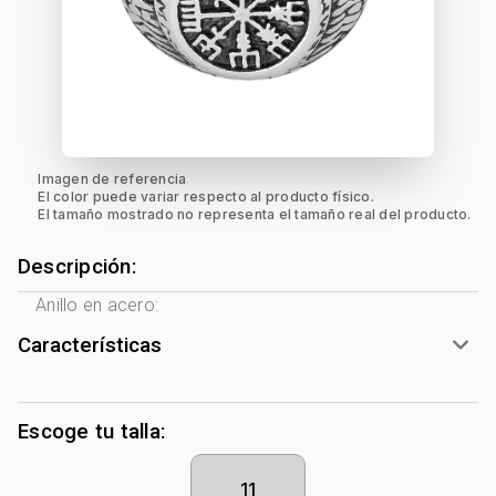
Imagen de referencia
El color puede variar respecto al producto físico.
El tamaño mostrado no representa el tamaño real del producto.
Descripción:
Anillo en acero:
Características
Género:
Hombre
Tono Metal:
Acero
Escoge tu talla:
Metal:
Acero
Forma:
Diseño
11
Colección:
Ninguno