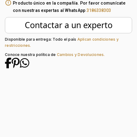
Forma:
Franjas
error_outline
Producto único en la compañía. Por favor comunícate
Tipo de terminado:
Rodinado
con nuestras expertas al WhatsApp
3186338303
Colección:
Ninguno
Piedra decoración:
Diamante
Contactar a un experto
Disponible para entrega: Todo el país
Aplican condiciones y
restricciones.
Conoce nuestra política de
Cambios y Devoluciones.