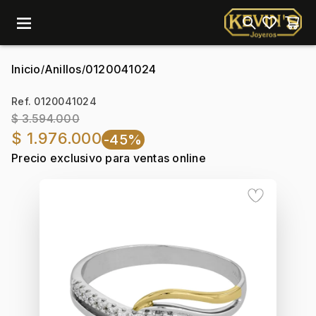
menu
Inicio
Anillos
0120041024
/
/
Ref. 0120041024
$ 3.594.000
$ 1.976.000
-45%
Precio exclusivo para ventas online