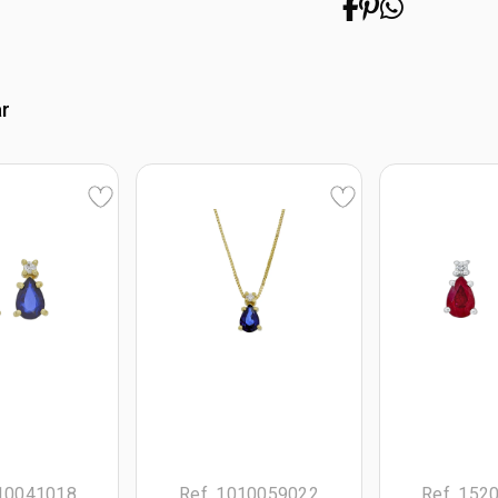
ar
510041018
Ref. 1010059022
Ref. 152