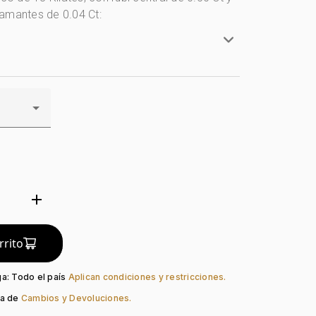
amantes de 0.04 Ct:
anco
lates
ecoración
do:
Rodinado
guno
ral:
0.5 Ct
Rubí
ón:
Diamante
add
d
rrito
ga: Todo el país
Aplican condiciones y restricciones.
ca de
Cambios y Devoluciones.