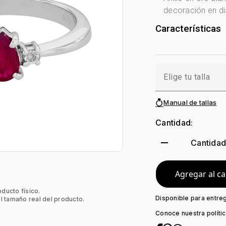
decoración en di
Características
Género:
Mujer
Tono Metal:
Bl
Metal:
Oro 18 Ki
Elige tu talla
Forma:
Uñas+D
Tipo de termina
Manual de tallas
Colección:
Nin
Peso piedra cent
Cantidad:
Piedra central:
remove
Piedra decoraci
Cantida
Agregar al ca
oducto físico.
Disponible para entre
l tamaño real del producto.
Conoce nuestra políti