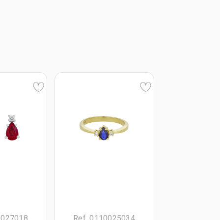
0027018
Ref. 0110025034