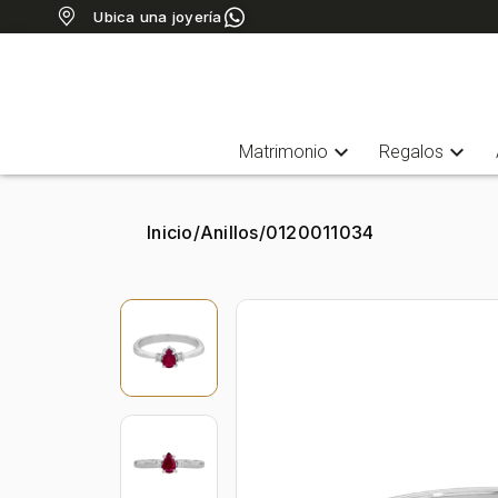
Ubica una joyería
expand_more
expand_more
Matrimonio
Regalos
Inicio
/
Anillos
/
0120011034